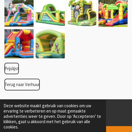
Prijslijst
Terug naar Verhuur
Deze website maakt gebruik van cookies om uw
ervaring te verbeteren en op maat gemaakte
© 2024 - 2026 Amucenta Partybenodigdheden
advertenties weer te geven. Door op ‘Accepteren’ te
Powered by
JouwWeb
klikken, gaat u akkoord met het gebruik van alle
cookies.