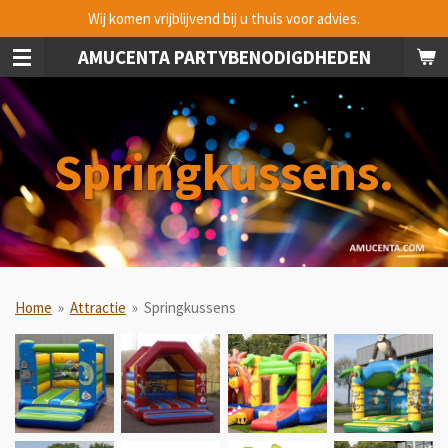
Wij komen vrijblijvend bij u thuis voor advies.
Ga
direct
AMUCENTA PARTYBENODIGDHEDEN
naar
de
hoofdinhoud
Springkussens.
Home
»
Attractie
»
Springkussens